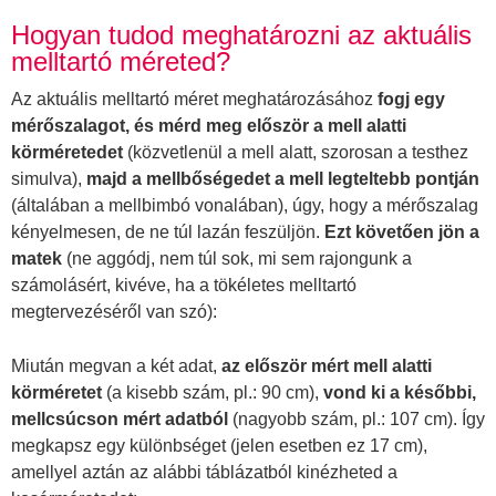
Hogyan tudod meghatározni az aktuális
melltartó méreted?
Az aktuális melltartó méret meghatározásához
fogj egy
mérőszalagot, és mérd meg először a mell alatti
körméretedet
(közvetlenül a mell alatt, szorosan a testhez
simulva),
majd a mellbőségedet a mell legteltebb pontján
(általában a mellbimbó vonalában), úgy, hogy a mérőszalag
kényelmesen, de ne túl lazán feszüljön.
Ezt követően jön a
matek
(ne aggódj, nem túl sok, mi sem rajongunk a
számolásért, kivéve, ha a tökéletes melltartó
megtervezéséről van szó):
Miután megvan a két adat,
az először mért mell alatti
körméretet
(a kisebb szám, pl.: 90 cm),
vond ki a későbbi,
mellcsúcson mért adatból
(nagyobb szám, pl.: 107 cm). Így
megkapsz egy különbséget (jelen esetben ez 17 cm),
amellyel aztán az alábbi táblázatból kinézheted a