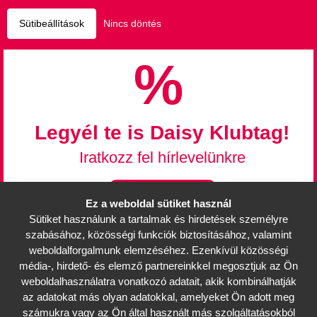
Sütibeállítások
Nincs döntés
%
Legyél te is Daisy Klubtag!
Iratkozz fel hírlevelünkre
Feliratkozás
Ez a weboldal sütiket használ
Sütiket használunk a tartalmak és hirdetések személyre
Információk
szabásához, közösségi funkciók biztosításához, valamint
Mérettáblázat
weboldalforgalmunk elemzéséhez. Ezenkívül közösségi
média-, hirdető- és elemző partnereinkkel megosztjuk az Ön
Partnerek, üzletek
weboldalhasználatra vonatkozó adatait, akik kombinálhatják
Karrier
az adatokat más olyan adatokkal, amelyeket Ön adott meg
Viszonteladóknak
számukra vagy az Ön által használt más szolgáltatásokból