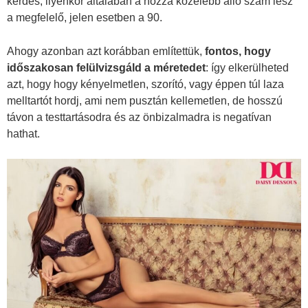
kérdés, ilyenkor általában a hozzá közelebb álló szám lesz
a megfelelő, jelen esetben a 90.
Ahogy azonban azt korábban említettük,
fontos, hogy
időszakosan felülvizsgáld a méretedet
: így elkerülheted
azt, hogy hogy kényelmetlen, szorító, vagy éppen túl laza
melltartót hordj, ami nem pusztán kellemetlen, de hosszú
távon a testtartásodra és az önbizalmadra is negatívan
hathat.