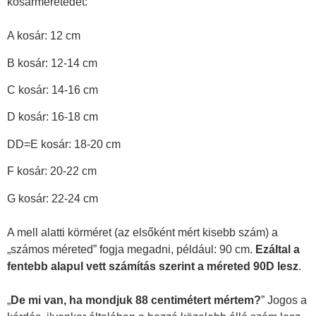
kosárméretedet:
A kosár: 12 cm
B kosár: 12-14 cm
C kosár: 14-16 cm
D kosár: 16-18 cm
DD=E kosár: 18-20 cm
F kosár: 20-22 cm
G kosár: 22-24 cm
A mell alatti körméret (az elsőként mért kisebb szám) a
„számos méreted” fogja megadni, például: 90 cm.
Ezáltal a
fentebb alapul vett számítás szerint a méreted 90D lesz
.
„
De mi van, ha mondjuk 88 centimétert mértem?
” Jogos a