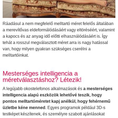
Ráadásul a nem megfelelő melltartó méret felelős általában
a merevítővas eldeformálódásáért vagy eltöréséért, valamint
a kapocs és az anyag idő előtti elhasználódásáért is. Így
tehát a rosszul megválasztott méret arra is nagy hatással
van, hogy milyen gyakran szükséges cserélni a
melltartóinkat.
Mesterséges intelligencia a
méretválasztáshoz? Létezik!
A legújabb okostelefonos alkalmazások és
a mesterséges
intelligencia alapú eszközök lehetővé teszik, hogy
pontos melltartóméretet kapj anélkül, hogy fehérnemű
üzletbe kéne menned
. Egyes programok például 3D-s
testképet készítenek, és személyre szabott ajánlásokat