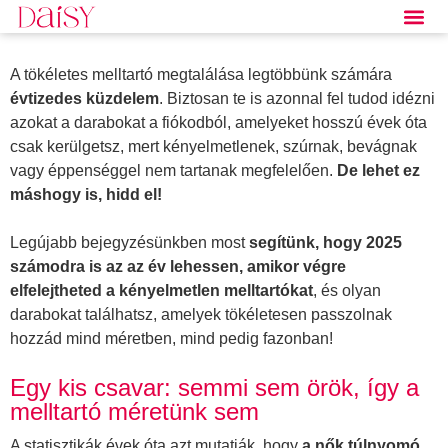
A tökéletes melltartó megtalálása legtöbbünk számára
évtizedes küzdelem
. Biztosan te is azonnal fel tudod idézni
azokat a darabokat a fiókodból, amelyeket hosszú évek óta
csak kerülgetsz, mert kényelmetlenek, szúrnak, bevágnak
vagy éppenséggel nem tartanak megfelelően.
De lehet ez
máshogy is, hidd el!
Legújabb bejegyzésünkben most
segítünk, hogy 2025
számodra is az az év lehessen, amikor végre
elfelejtheted a kényelmetlen melltartókat
, és olyan
darabokat találhatsz, amelyek tökéletesen passzolnak
hozzád mind méretben, mind pedig fazonban!
Egy kis csavar: semmi sem örök, így a
melltartó méretünk sem
A statisztikák évek óta azt mutatják, hogy
a nők túlnyomó