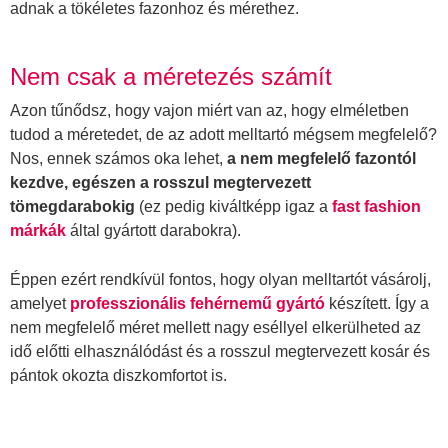
adnak a tökéletes fazonhoz és mérethez.
Nem csak a méretezés számít
Azon tűnődsz, hogy vajon miért van az, hogy elméletben
tudod a méretedet, de az adott melltartó mégsem megfelelő?
Nos, ennek számos oka lehet,
a nem megfelelő fazontól
kezdve, egészen a rosszul megtervezett
tömegdarabokig
(ez pedig kiváltképp igaz a
fast fashion
márkák
által gyártott darabokra).
Éppen ezért rendkívül fontos, hogy olyan melltartót vásárolj,
amelyet
professzionális fehérnemű gyártó
készített. Így a
nem megfelelő méret mellett nagy eséllyel elkerülheted az
idő előtti elhasználódást és a rosszul megtervezett kosár és
pántok okozta diszkomfortot is.