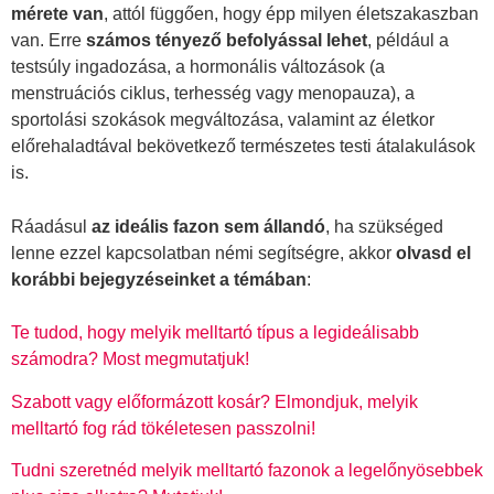
mérete van
, attól függően, hogy épp milyen életszakaszban
van. Erre
számos tényező befolyással lehet
, például a
testsúly ingadozása, a hormonális változások (a
menstruációs ciklus, terhesség vagy menopauza), a
sportolási szokások megváltozása, valamint az életkor
előrehaladtával bekövetkező természetes testi átalakulások
is.
Ráadásul
az ideális fazon sem állandó
, ha szükséged
lenne ezzel kapcsolatban némi segítségre, akkor
olvasd el
korábbi bejegyzéseinket a témában
:
Te tudod, hogy melyik melltartó típus a legideálisabb
számodra? Most megmutatjuk!
Szabott vagy előformázott kosár? Elmondjuk, melyik
melltartó fog rád tökéletesen passzolni!
Tudni szeretnéd melyik melltartó fazonok a legelőnyösebbek