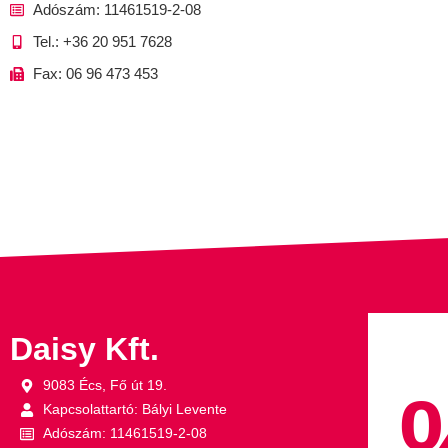
Adószám: 11461519-2-08
Tel.: +36 20 951 7628
Fax: 06 96 473 453
Daisy Kft.
9083 Écs, Fő út 19.
Kapcsolattartó: Bályi Levente
Adószám: 11461519-2-08