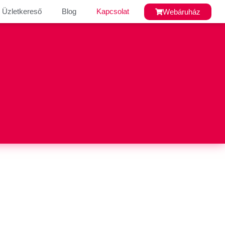
Üzletkereső
Blog
Kapcsolat
Webáruház