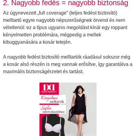
2. Nagyobb fedés = nagyobb biztonság
Az úgynevezett „full coverage” (teljes fedést biztosító)
melltartó egyre nagyobb népszerűségnek örvend és nem
véletlenül: ez a típus ugyanis megoldást kínál egy roppant
kényelmetlen problémára, mégpedig a mellek
kibuggyanására a kosár tetején.
A nagyobb fedést biztosító melltartók ráadásul sokszor még
a kosár alsó részén is meg vannak erősítve, így garantálva a
maximális biztonságérzetet és tartást.