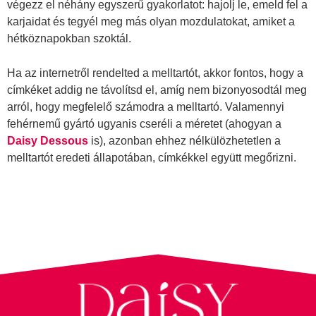
végezz el néhány egyszerű gyakorlatot: hajolj le, emeld fel a
karjaidat és tegyél meg más olyan mozdulatokat, amiket a
hétköznapokban szoktál.
Ha az internetről rendelted a melltartót, akkor fontos, hogy a
címkéket addig ne távolítsd el, amíg nem bizonyosodtál meg
arról, hogy megfelelő számodra a melltartó. Valamennyi
fehérnemű gyártó ugyanis cseréli a méretet (ahogyan a
Daisy Dessous
is), azonban ehhez nélkülözhetetlen a
melltartót eredeti állapotában, címkékkel együtt megőrizni.