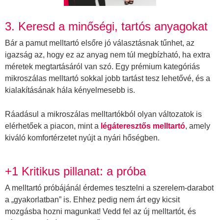
3. Keresd a minőségi, tartós anyagokat
Bár a pamut melltartó elsőre jó választásnak tűnhet, az
igazság az, hogy ez az anyag nem túl megbízható, ha extra
méretek megtartásáról van szó. Egy prémium kategóriás
mikroszálas melltartó sokkal jobb tartást tesz lehetővé, és a
kialakításának hála kényelmesebb is.
Ráadásul a mikroszálas melltartókból olyan változatok is
elérhetőek a piacon, mint a
légáteresztős melltartó
, amely
kiváló komfortérzetet nyújt a nyári hőségben.
+1 Kritikus pillanat: a próba
A melltartó próbájánál érdemes tesztelni a szerelem-darabot
a „gyakorlatban” is. Ehhez pedig nem árt egy kicsit
mozgásba hozni magunkat! Vedd fel az új melltartót, és