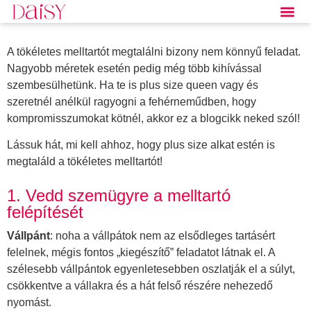
A tökéletes melltartót megtalálni bizony nem könnyű feladat.
Nagyobb méretek esetén pedig még több kihívással
szembesülhetünk. Ha te is plus size queen vagy és
szeretnél anélkül ragyogni a fehérneműdben, hogy
kompromisszumokat kötnél, akkor ez a blogcikk neked szól!
Lássuk hát, mi kell ahhoz, hogy plus size alkat estén is
megtaláld a tökéletes melltartót!
1. Vedd szemügyre a melltartó
felépítését
Vállpánt
: noha a vállpátok nem az elsődleges tartásért
felelnek, mégis fontos „kiegészítő” feladatot látnak el. A
szélesebb vállpántok egyenletesebben oszlatják el a súlyt,
csökkentve a vállakra és a hát felső részére nehezedő
nyomást.