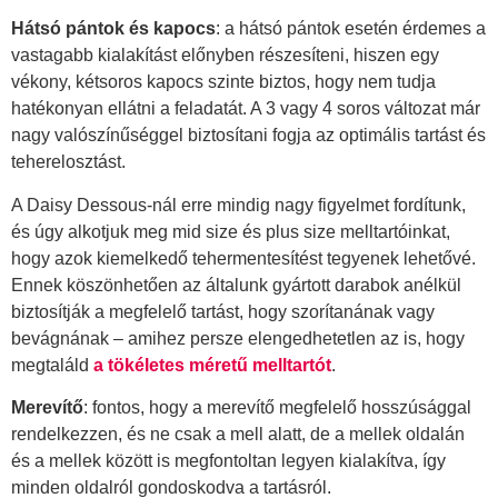
Hátsó pántok és kapocs
: a hátsó pántok esetén érdemes a
vastagabb kialakítást előnyben részesíteni, hiszen egy
vékony, kétsoros kapocs szinte biztos, hogy nem tudja
hatékonyan ellátni a feladatát. A 3 vagy 4 soros változat már
nagy valószínűséggel biztosítani fogja az optimális tartást és
teherelosztást.
A Daisy Dessous-nál erre mindig nagy figyelmet fordítunk,
és úgy alkotjuk meg mid size és plus size melltartóinkat,
hogy azok kiemelkedő tehermentesítést tegyenek lehetővé.
Ennek köszönhetően az általunk gyártott darabok anélkül
biztosítják a megfelelő tartást, hogy szorítanának vagy
bevágnának – amihez persze elengedhetetlen az is, hogy
megtaláld
a tökéletes méretű melltartót
.
Merevítő
: fontos, hogy a merevítő megfelelő hosszúsággal
rendelkezzen, és ne csak a mell alatt, de a mellek oldalán
és a mellek között is megfontoltan legyen kialakítva, így
minden oldalról gondoskodva a tartásról.