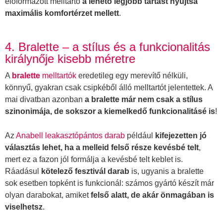
előformázott melltartó
a lehető legjobb tartást nyújtsa
maximális komfortérzet mellett
.
4. Bralette – a stílus és a funkcionalitás
királynője kisebb méretre
A
bralette
melltartók
eredetileg egy merevítő nélküli,
könnyű, gyakran csak csipkéből álló melltartót jelentettek. A
mai divatban azonban
a bralette már nem csak a stílus
szinonimája, de sokszor a kiemelkedő funkcionalitásé is
!
Az
Anabell leakasztópántos darab
például
kifejezetten jó
választás lehet, ha a melleid felső része kevésbé telt
,
mert ez a fazon jól formálja a kevésbé telt keblet is.
Ráadásul
kötelező fesztivál darab
is, ugyanis a bralette
sok esetben topként is funkcionál: számos gyártó készít már
olyan darabokat, amiket
felső alatt, de akár önmagában is
viselhetsz
.