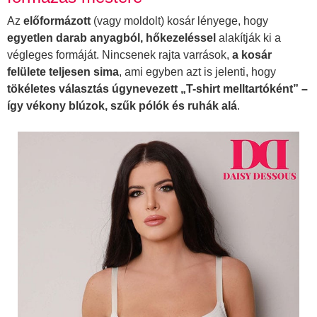
Az
előformázott
(vagy moldolt) kosár lényege, hogy
egyetlen darab anyagból, hőkezeléssel
alakítják ki a
végleges formáját. Nincsenek rajta varrások,
a kosár
felülete teljesen sima
, ami egyben azt is jelenti, hogy
tökéletes választás úgynevezett „T-shirt melltartóként” –
így vékony blúzok, szűk pólók és ruhák alá
.