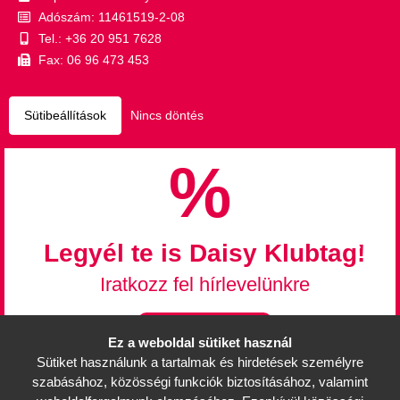
Adószám: 11461519-2-08
Tel.: +36 20 951 7628
Fax: 06 96 473 453
Sütibeállítások
Nincs döntés
%
Legyél te is Daisy Klubtag!
Iratkozz fel hírlevelünkre
Feliratkozás
Ez a weboldal sütiket használ
Sütiket használunk a tartalmak és hirdetések személyre
Információk
szabásához, közösségi funkciók biztosításához, valamint
Mérettáblázat