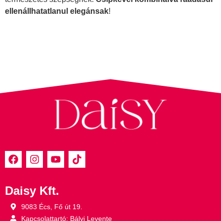
ellenállhatatlanul elegánsak
!
Daisy Kft.
9083 Écs, Fő út 19.
Kapcsolattartó: Bályi Levente