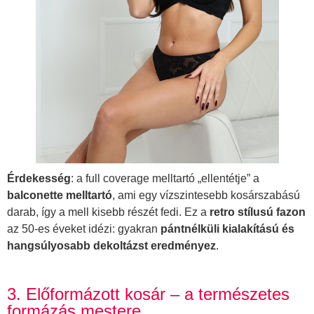
Érdekesség
: a full coverage melltartó „ellentétje” a
balconette melltartó
, ami egy vízszintesebb kosárszabású
darab, így a mell kisebb részét fedi. Ez a
retro stílusú fazon
az 50-es éveket idézi: gyakran
pántnélküli kialakítású és
hangsúlyosabb dekoltázst eredményez
.
3. Előformázott kosár – a természetes
formázás mestere