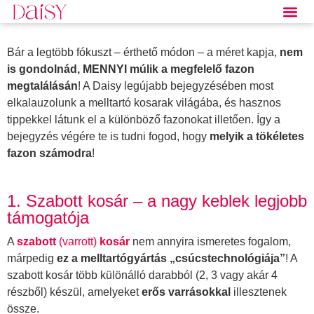
Bár a legtöbb fókuszt – érthető módon – a méret kapja,
nem
is gondolnád, MENNYI múlik a megfelelő fazon
megtalálásán
! A Daisy legújabb bejegyzésében most
elkalauzolunk a melltartó kosarak világába, és hasznos
tippekkel látunk el a különböző fazonokat illetően. Így a
bejegyzés végére te is tudni fogod, hogy
melyik a tökéletes
fazon számodra
!
1. Szabott kosár – a nagy keblek legjobb
támogatója
A
szabott
(varrott)
kosár
nem annyira ismeretes fogalom,
márpedig
ez a melltartógyártás „csúcstechnológiája”
! A
szabott kosár több különálló darabból (2, 3 vagy akár 4
részből) készül, amelyeket
erős varrásokkal
illesztenek
össze.