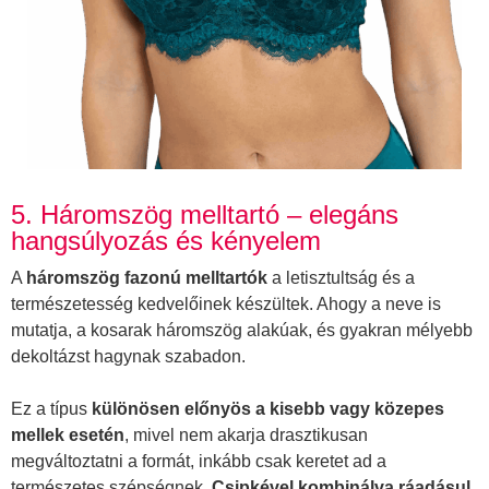
5. Háromszög melltartó – elegáns
hangsúlyozás és kényelem
A
háromszög fazonú melltartók
a letisztultság és a
természetesség kedvelőinek készültek. Ahogy a neve is
mutatja, a kosarak háromszög alakúak, és gyakran mélyebb
dekoltázst hagynak szabadon.
Ez a típus
különösen előnyös a kisebb vagy közepes
mellek esetén
, mivel nem akarja drasztikusan
megváltoztatni a formát, inkább csak keretet ad a
természetes szépségnek.
Csipkével kombinálva ráadásul