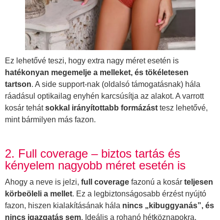
Ez lehetővé teszi, hogy extra nagy méret esetén is
hatékonyan megemelje a melleket, és tökéletesen
tartson
. A side support-nak (oldalsó támogatásnak) hála
ráadásul optikailag enyhén karcsúsítja az alakot. A varrott
kosár tehát
sokkal irányítottabb formázást
tesz lehetővé,
mint bármilyen más fazon.
2. Full coverage – biztos tartás és
kényelem nagyobb méret esetén is
Ahogy a neve is jelzi,
full coverage
fazonú a kosár
teljesen
körbeöleli a mellet
. Ez a legbiztonságosabb érzést nyújtó
fazon, hiszen kialakításának hála
nincs „kibuggyanás”, és
nincs igazgatás sem
. Ideális a rohanó hétköznapokra,