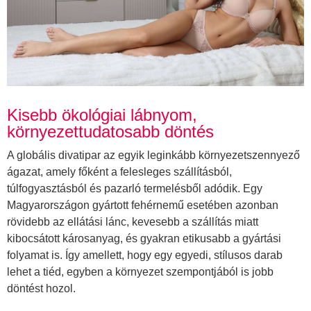
Kisebb ökológiai lábnyom,
környezettudatosabb döntés
A globális divatipar az egyik leginkább környezetszennyező
ágazat, amely főként a felesleges szállításból,
túlfogyasztásból és pazarló termelésből adódik. Egy
Magyarországon gyártott fehérnemű esetében azonban
rövidebb az ellátási lánc, kevesebb a szállítás miatt
kibocsátott károsanyag, és gyakran etikusabb a gyártási
folyamat is. Így amellett, hogy egy egyedi, stílusos darab
lehet a tiéd, egyben a környezet szempontjából is jobb
döntést hozol.