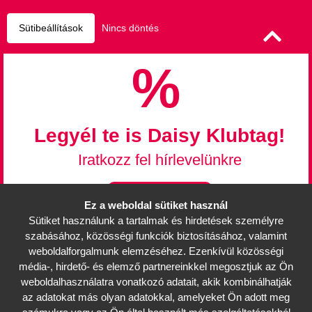
Sütibeállítások
Nincs döntés
%
Legyél te is Daisy Klubtag!
Iratkozz fel hírlevelünkre
Feliratkozás
Ez a weboldal sütiket használ
Sütiket használunk a tartalmak és hirdetések személyre
Információk
szabásához, közösségi funkciók biztosításához, valamint
Mérettáblázat
weboldalforgalmunk elemzéséhez. Ezenkívül közösségi
Partnerek, üzletek
média-, hirdető- és elemző partnereinkkel megosztjuk az Ön
weboldalhasználatra vonatkozó adatait, akik kombinálhatják
Karrier
az adatokat más olyan adatokkal, amelyeket Ön adott meg
Viszonteladóknak