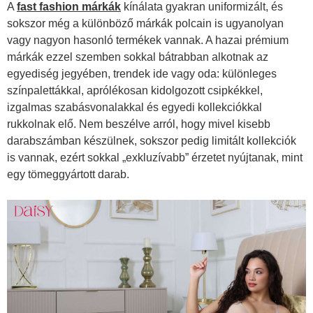
A
fast fashion márkák
kínálata gyakran uniformizált, és
sokszor még a különböző márkák polcain is ugyanolyan
vagy nagyon hasonló termékek vannak. A hazai prémium
márkák ezzel szemben sokkal bátrabban alkotnak az
egyediség jegyében, trendek ide vagy oda: különleges
színpalettákkal, aprólékosan kidolgozott csipkékkel,
izgalmas szabásvonalakkal és egyedi kollekciókkal
rukkolnak elő. Nem beszélve arról, hogy mivel kisebb
darabszámban készülnek, sokszor pedig limitált kollekciók
is vannak, ezért sokkal „exkluzívabb” érzetet nyújtanak, mint
egy tömeggyártott darab.