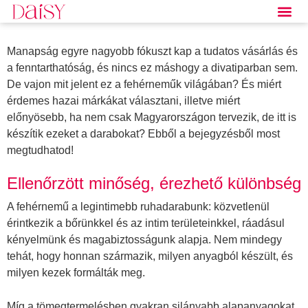
Manapság egyre nagyobb fókuszt kap a tudatos vásárlás és
a fenntarthatóság, és nincs ez máshogy a divatiparban sem.
De vajon mit jelent ez a fehérneműk világában? És miért
érdemes hazai márkákat választani, illetve miért
előnyösebb, ha nem csak Magyarországon tervezik, de itt is
készítik ezeket a darabokat? Ebből a bejegyzésből most
megtudhatod!
Ellenőrzött minőség, érezhető különbség
A fehérnemű a legintimebb ruhadarabunk: közvetlenül
érintkezik a bőrünkkel és az intim területeinkkel, ráadásul
kényelmünk és magabiztosságunk alapja. Nem mindegy
tehát, hogy honnan származik, milyen anyagból készült, és
milyen kezek formálták meg.
Míg a tömegtermelésben gyakran silányabb alapanyagokat