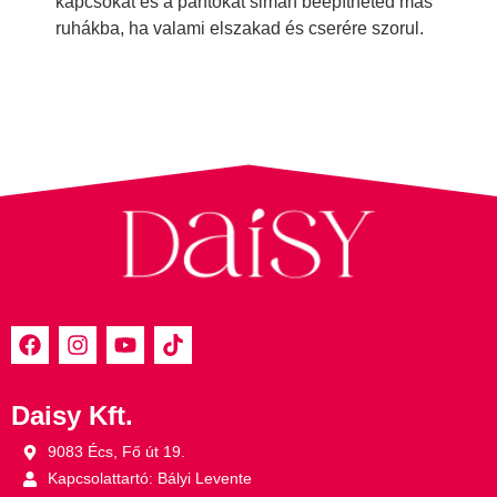
kapcsokat és a pántokat simán beépítheted más
ruhákba, ha valami elszakad és cserére szorul.
Daisy Kft.
9083 Écs, Fő út 19.
Kapcsolattartó: Bályi Levente