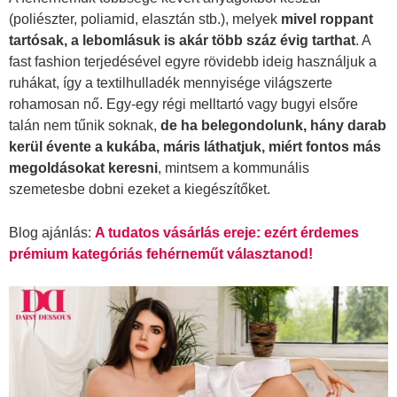
(poliészter, poliamid, elasztán stb.), melyek
mivel roppant
tartósak, a lebomlásuk is akár több száz évig tarthat
. A
fast fashion terjedésével egyre rövidebb ideig használjuk a
ruhákat, így a textilhulladék mennyisége világszerte
rohamosan nő. Egy-egy régi melltartó vagy bugyi elsőre
talán nem tűnik soknak,
de ha belegondolunk, hány darab
kerül évente a kukába, máris láthatjuk, miért fontos más
megoldásokat keresni
, mintsem a kommunális
szemetesbe dobni ezeket a kiegészítőket.
Blog ajánlás:
A tudatos vásárlás ereje: ezért érdemes
prémium kategóriás fehérneműt választanod!