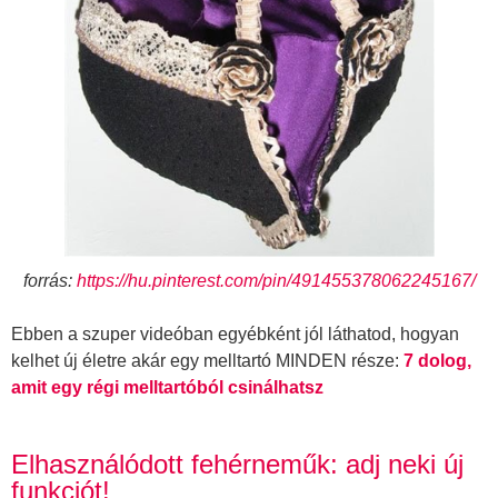
forrás:
https://hu.pinterest.com/pin/491455378062245167/
Ebben a szuper videóban egyébként jól láthatod, hogyan
kelhet új életre akár egy melltartó MINDEN része:
7 dolog,
amit egy régi melltartóból csinálhatsz
Elhasználódott fehérneműk: adj neki új
funkciót!