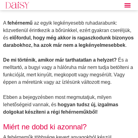
A
fehérnemű
az egyik legkényesebb ruhadarabunk:
közvetlenül érintkezik a bőrünkkel, ezért gyakran cseréljük,
és
előfordul, hogy még akkor is ragaszkodunk bizonyos
darabokhoz, ha azok már nem a legkényelmesebbek
.
De mi történik, amikor már tarthatatlan a helyzet?
És a
melltartó, a bugyi vagy a hálóruha már nem tudja betölteni a
funkcióját, mert kinyúlt, megkopott vagy megsérült. Vagy
éppen a méretünk vagy az ízlésünk változott meg.
Ebben a bejegyzésben most megmutatjuk, milyen
lehetőségeid vannak, és
hogyan tudsz új, izgalmas
dolgokat készíteni a régi fehérneműkből
!
Miért ne dobd ki azonnal?
A fehérneműk többsége kevert anyagokból készül