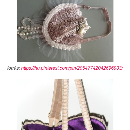
forrás:
https://hu.pinterest.com/pin/20547742042696903/