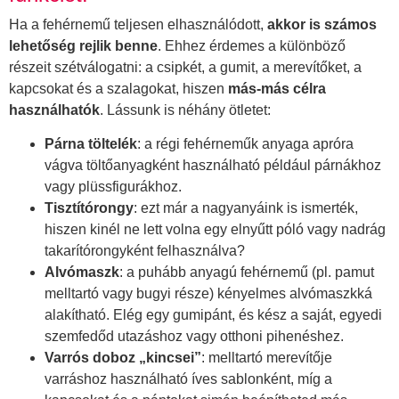
Ha a fehérnemű teljesen elhasználódott,
akkor is számos
lehetőség rejlik benne
. Ehhez érdemes a különböző
részeit szétválogatni: a csipkét, a gumit, a merevítőket, a
kapcsokat és a szalagokat, hiszen
más-más célra
használhatók
. Lássunk is néhány ötletet:
Párna töltelék
: a régi fehérneműk anyaga apróra
vágva töltőanyagként használható például párnákhoz
vagy plüssfigurákhoz.
Tisztítórongy
: ezt már a nagyanyáink is ismerték,
hiszen kinél ne lett volna egy elnyűtt póló vagy nadrág
takarítórongyként felhasználva?
Alvómaszk
: a puhább anyagú fehérnemű (pl. pamut
melltartó vagy bugyi része) kényelmes alvómaszkká
alakítható. Elég egy gumipánt, és kész a saját, egyedi
szemfedőd utazáshoz vagy otthoni pihenéshez.
Varrós doboz „kincsei”
: melltartó merevítője
varráshoz használható íves sablonként, míg a