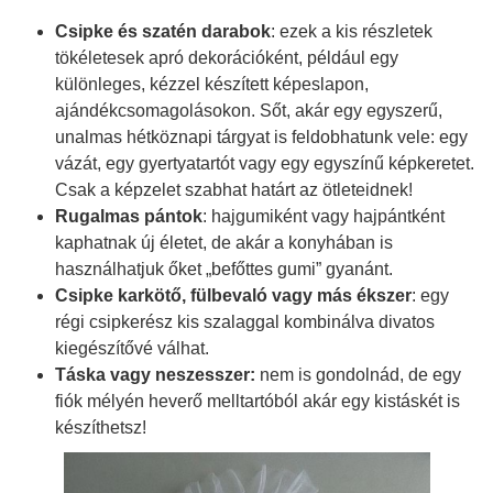
Csipke és szatén darabok
: ezek a kis részletek
tökéletesek apró dekorációként, például egy
különleges, kézzel készített képeslapon,
ajándékcsomagolásokon. Sőt, akár egy egyszerű,
unalmas hétköznapi tárgyat is feldobhatunk vele: egy
vázát, egy gyertyatartót vagy egy egyszínű képkeretet.
Csak a képzelet szabhat határt az ötleteidnek!
Rugalmas pántok
: hajgumiként vagy hajpántként
kaphatnak új életet, de akár a konyhában is
használhatjuk őket „befőttes gumi” gyanánt.
Csipke karkötő, fülbevaló vagy más ékszer
: egy
régi csipkerész kis szalaggal kombinálva divatos
kiegészítővé válhat.
Táska vagy neszesszer:
nem is gondolnád, de egy
fiók mélyén heverő melltartóból akár egy kistáskét is
készíthetsz!