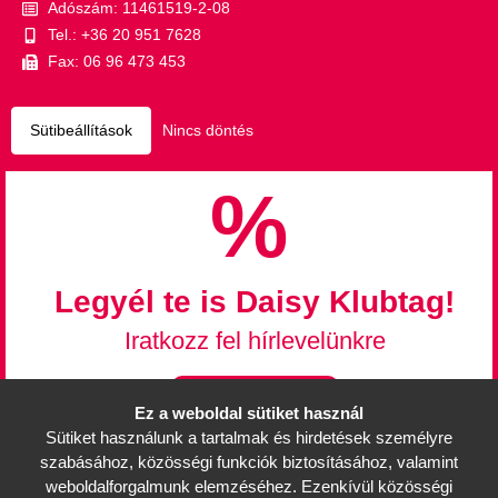
Adószám: 11461519-2-08
Tel.: +36 20 951 7628
Fax: 06 96 473 453
Sütibeállítások
Nincs döntés
%
Legyél te is Daisy Klubtag!
Iratkozz fel hírlevelünkre
Feliratkozás
Ez a weboldal sütiket használ
Sütiket használunk a tartalmak és hirdetések személyre
Információk
szabásához, közösségi funkciók biztosításához, valamint
Mérettáblázat
weboldalforgalmunk elemzéséhez. Ezenkívül közösségi