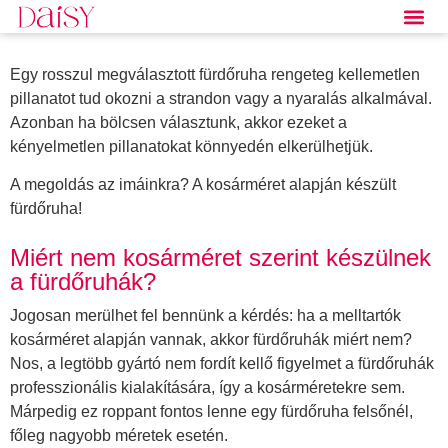
Egy rosszul megválasztott fürdőruha rengeteg kellemetlen
pillanatot tud okozni a strandon vagy a nyaralás alkalmával.
Azonban ha bölcsen választunk, akkor ezeket a
kényelmetlen pillanatokat könnyedén elkerülhetjük.
A megoldás az imáinkra? A kosárméret alapján készült
fürdőruha!
Miért nem kosárméret szerint készülnek
a fürdőruhák?
Jogosan merülhet fel bennünk a kérdés: ha a melltartók
kosárméret alapján vannak, akkor fürdőruhák miért nem?
Nos, a legtöbb gyártó nem fordít kellő figyelmet a fürdőruhák
professzionális kialakítására, így a kosárméretekre sem.
Márpedig ez roppant fontos lenne egy fürdőruha felsőnél,
főleg nagyobb méretek esetén.