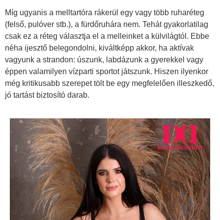
Míg ugyanis a melltartóra rákerül egy vagy több ruharéteg
(felső, pulóver stb.), a fürdőruhára nem. Tehát gyakorlatilag
csak ez a réteg választja el a melleinket a külvilágtól. Ebbe
néha ijesztő belegondolni, kiváltképp akkor, ha aktívak
vagyunk a strandon: úszunk, labdázunk a gyerekkel vagy
éppen valamilyen vízparti sportot játszunk. Hiszen ilyenkor
még kritikusabb szerepet tölt be egy megfelelően illeszkedő,
jó tartást biztosító darab.