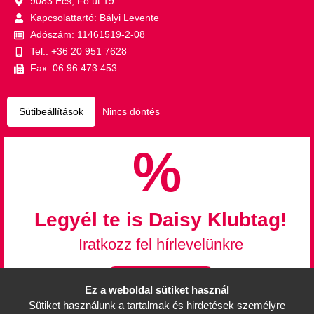
9083 Écs, Fő út 19.
Kapcsolattartó: Bályi Levente
Adószám: 11461519-2-08
Tel.: +36 20 951 7628
Fax: 06 96 473 453
Sütibeállítások
Nincs döntés
%
Legyél te is Daisy Klubtag!
Iratkozz fel hírlevelünkre
Feliratkozás
Ez a weboldal sütiket használ
Sütiket használunk a tartalmak és hirdetések személyre