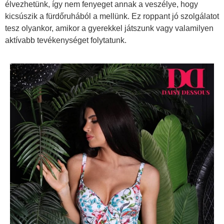
élvezhetünk, így nem fenyeget annak a veszélye, hogy
kicsúszik a fürdőruhából a mellünk. Ez roppant jó szolgálatot
tesz olyankor, amikor a gyerekkel játszunk vagy valamilyen
aktívabb tevékenységet folytatunk.