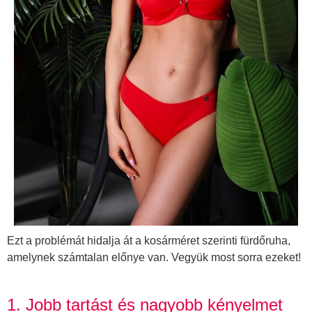
Ezt a problémát hidalja át a kosárméret szerinti fürdőruha,
amelynek számtalan előnye van. Vegyük most sorra ezeket!
1. Jobb tartást és nagyobb kényelmet