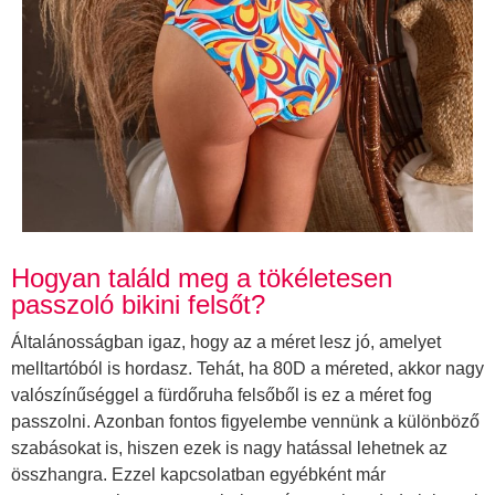
Hogyan találd meg a tökéletesen
passzoló bikini felsőt?
Általánosságban igaz, hogy az a méret lesz jó, amelyet
melltartóból is hordasz. Tehát, ha 80D a méreted, akkor nagy
valószínűséggel a fürdőruha felsőből is ez a méret fog
passzolni. Azonban fontos figyelembe vennünk a különböző
szabásokat is, hiszen ezek is nagy hatással lehetnek az
összhangra. Ezzel kapcsolatban egyébként már