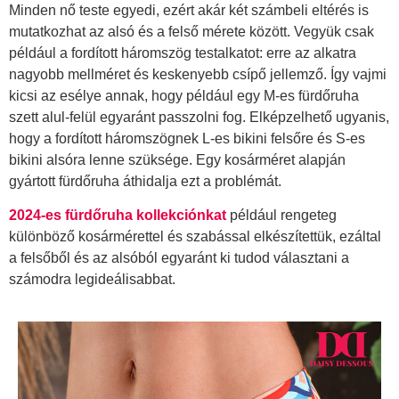
Minden nő teste egyedi, ezért akár két számbeli eltérés is
mutatkozhat az alsó és a felső mérete között. Vegyük csak
például a fordított háromszög testalkatot: erre az alkatra
nagyobb mellméret és keskenyebb csípő jellemző. Így vajmi
kicsi az esélye annak, hogy például egy M-es fürdőruha
szett alul-felül egyaránt passzolni fog. Elképzelhető ugyanis,
hogy a fordított háromszögnek L-es bikini felsőre és S-es
bikini alsóra lenne szüksége. Egy kosárméret alapján
gyártott fürdőruha áthidalja ezt a problémát.
2024-es fürdőruha kollekciónkat
például rengeteg
különböző kosármérettel és szabással elkészítettük, ezáltal
a felsőből és az alsóból egyaránt ki tudod választani a
számodra legideálisabbat.