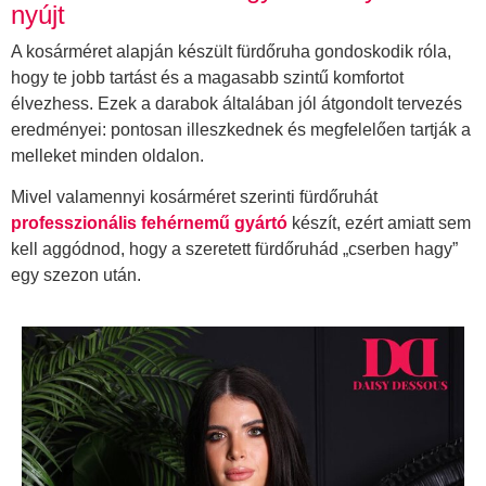
nyújt
A kosárméret alapján készült fürdőruha gondoskodik róla,
hogy te jobb tartást és a magasabb szintű komfortot
élvezhess. Ezek a darabok általában jól átgondolt tervezés
eredményei: pontosan illeszkednek és megfelelően tartják a
melleket minden oldalon.
Mivel valamennyi kosárméret szerinti fürdőruhát
professzionális fehérnemű gyártó
készít, ezért amiatt sem
kell aggódnod, hogy a szeretett fürdőruhád „cserben hagy”
egy szezon után.