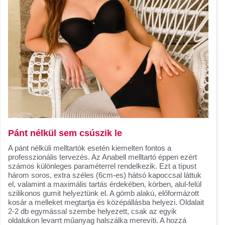
Pánt nélkül sem csúszik le
A pánt nélküli melltartók esetén kiemelten fontos a
professzionális tervezés. Az Anabell melltartó éppen ezért
számos különleges paraméterrel rendelkezik. Ezt a típust
három soros, extra széles (6cm-es) hátsó kapoccsal láttuk
el, valamint a maximális tartás érdekében, körben, alul-felül
szilikonos gumit helyeztünk el. A gömb alakú, előformázott
kosár a melleket megtartja és középállásba helyezi. Oldalait
2-2 db egymással szembe helyezett, csak az egyik
oldalukon levarrt műanyag halszálka merevíti. A hozzá