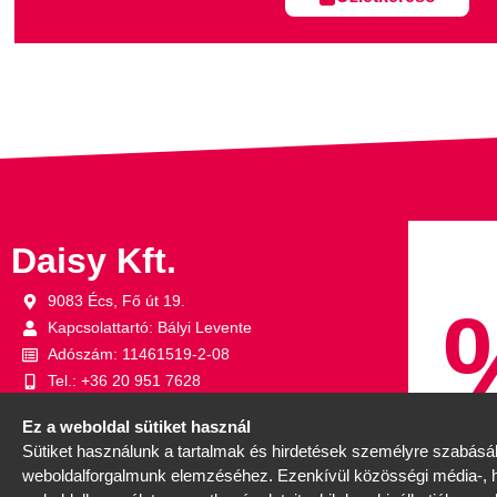
Daisy Kft.
9083 Écs, Fő út 19.
Kapcsolattartó: Bályi Levente
Adószám: 11461519-2-08
Tel.: +36 20 951 7628
Fax: 06 96 473 453
Ez a weboldal sütiket használ
Sütiket használunk a tartalmak és hirdetések személyre szabásáh
weboldalforgalmunk elemzéséhez. Ezenkívül közösségi média-, h
Sütibeállítások
Nincs döntés