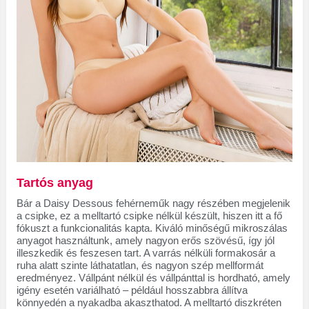
Tartós anyag
Bár a Daisy Dessous fehérneműk nagy részében megjelenik
a csipke, ez a melltartó csipke nélkül készült, hiszen itt a fő
fókuszt a funkcionalitás kapta. Kiváló minőségű mikroszálas
anyagot használtunk, amely nagyon erős szövésű, így jól
illeszkedik és feszesen tart. A varrás nélküli formakosár a
ruha alatt szinte láthatatlan, és nagyon szép mellformát
eredményez. Vállpánt nélkül és vállpánttal is hordható, amely
igény esetén variálható – például hosszabbra állítva
könnyedén a nyakadba akaszthatod. A melltartó diszkréten