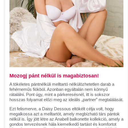
Mozogj pánt nélkül is magabiztosan!
A tökéletes pántnélküli melltartó nélkülözhetetlen darab a
fehérneműs fiókból. Azonban egyáltalán nem könnyű
rátalálni. Pont úgy, mint a párkeresésnél, itt is sokszor
hosszas folyamat előzi meg az ideális „partner” megtalálását.
Ezt felismerve, a Daisy Dessous eltökélt célja volt, hogy
megalkossa azt a melltartót, amely megbízható társ pántok
nélkül is. Így jött létre az Anabell balkonette kollekció, amely a
gondos tervezésnek hála kiemelkedő tartást és komfortot