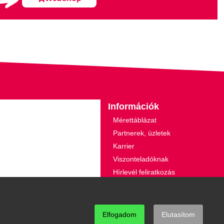
Információk
Mérettáblázat
Partnerek, üzletek
Karrier
Viszonteladóknak
Hírlevél feliratkozás
Pályázat 2021
Elfogadom
Elutasítom