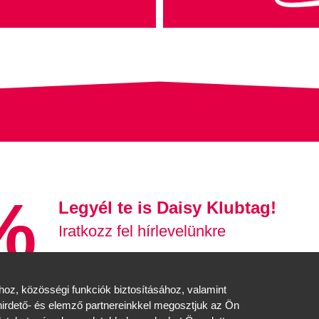
%
Legyél te is Daisy Klubtag!
Iratkozz fel hírlevelünkre
Feliratkozás
oz, közösségi funkciók biztosításához, valamint
irdető- és elemző partnereinkkel megosztjuk az Ön