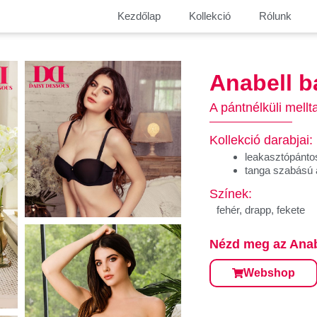
Kezdőlap
Kollekció
Rólunk
Anabell b
A pántnélküli mell
Kollekció darabjai:
leakasztópántos
tanga szabású 
Színek:
fehér, drapp, fekete
Nézd meg az Anab
Webshop