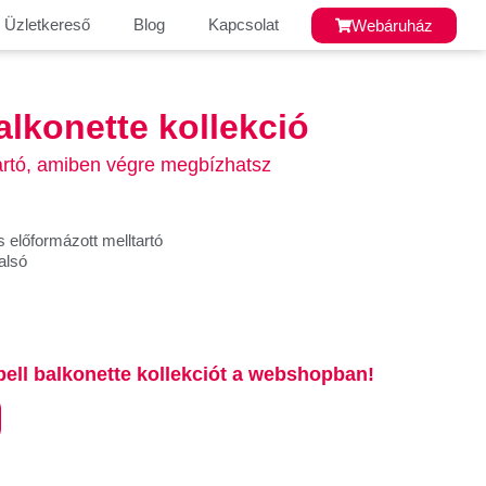
Üzletkereső
Blog
Kapcsolat
Webáruház
alkonette kollekció
tartó, amiben végre megbízhatsz
 előformázott melltartó
alsó
ell balkonette kollekciót a webshopban!