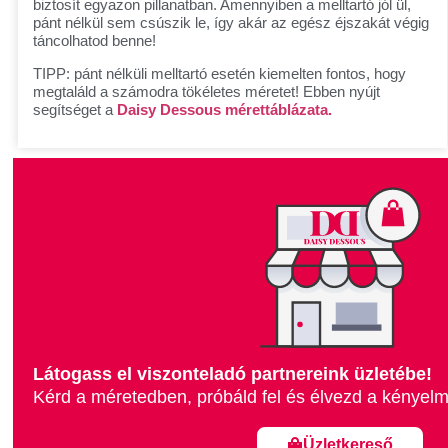
biztosít egyazon pillanatban. Amennyiben a melltartó jól ül,
pánt nélkül sem csúszik le, így akár az egész éjszakát végig
táncolhatod benne!
TIPP: pánt nélküli melltartó esetén kiemelten fontos, hogy
megtaláld a számodra tökéletes méretet! Ebben nyújt
segítséget a
Daisy Dessous mérettáblázata.
Látogass el viszonteladó partnereink üzletébe!
Kérd a méretedben, próbáld fel és élvezd a kényel
Üzletkereső