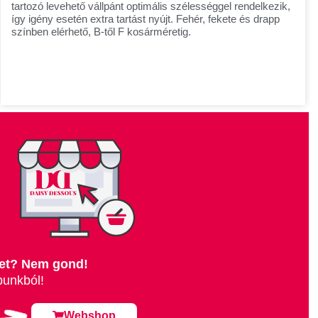
tartozó levehető vállpánt optimális szélességgel rendelkezik,
így igény esetén extra tartást nyújt. Fehér, fekete és drapp
színben elérhető, B-től F kosárméretig.
let? Nem gond!
unkból!
Webshop