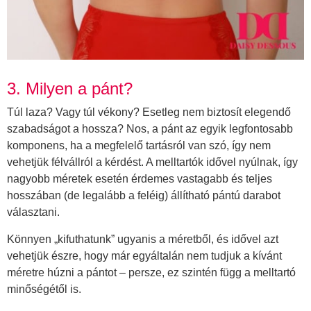
3. Milyen a pánt?
Túl laza? Vagy túl vékony? Esetleg nem biztosít elegendő
szabadságot a hossza? Nos, a pánt az egyik legfontosabb
komponens, ha a megfelelő tartásról van szó, így nem
vehetjük félvállról a kérdést. A melltartók idővel nyúlnak, így
nagyobb méretek esetén érdemes vastagabb és teljes
hosszában (de legalább a feléig) állítható pántú darabot
választani.
Könnyen „kifuthatunk” ugyanis a méretből, és idővel azt
vehetjük észre, hogy már egyáltalán nem tudjuk a kívánt
méretre húzni a pántot – persze, ez szintén függ a melltartó
minőségétől is.