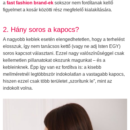
a
fast fashion brand-ek
sokszor nem fordítanak kellő
figyelmet a kosár közötti rész megfelelő kialakítására.
2. Hány soros a kapocs?
A nagyobb keblek esetén elengedhetetlen, hogy a terhelést
elosszuk, így nem tanácsos kettő (vagy ne adj Isten EGY)
soros kapcsot választani. Ezzel nagy valószínűséggel csak
kellemetlen pillanatokat okozunk magunkat – és a
kebleinknek. Épp így van ez fordítva is: a kisebb
mellméretnél legtöbbször indokolatlan a vastagabb kapocs,
hiszen ezzel csak több területet „szorítunk le”, mint az
indokolt volna.