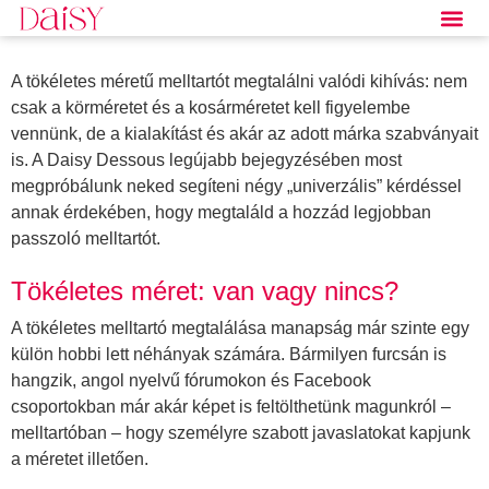
A tökéletes méretű melltartót megtalálni valódi kihívás: nem
csak a körméretet és a kosárméretet kell figyelembe
vennünk, de a kialakítást és akár az adott márka szabványait
is. A Daisy Dessous legújabb bejegyzésében most
megpróbálunk neked segíteni négy „univerzális” kérdéssel
annak érdekében, hogy megtaláld a hozzád legjobban
passzoló melltartót.
Tökéletes méret: van vagy nincs?
A tökéletes melltartó megtalálása manapság már szinte egy
külön hobbi lett néhányak számára. Bármilyen furcsán is
hangzik, angol nyelvű fórumokon és Facebook
csoportokban már akár képet is feltölthetünk magunkról –
melltartóban – hogy személyre szabott javaslatokat kapjunk
a méretet illetően.