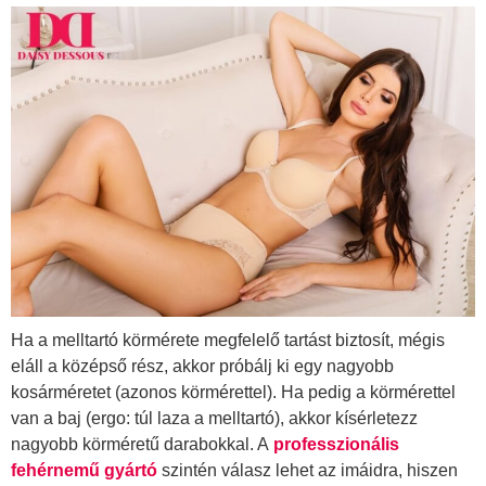
Ha a melltartó körmérete megfelelő tartást biztosít, mégis
eláll a középső rész, akkor próbálj ki egy nagyobb
kosárméretet (azonos körmérettel). Ha pedig a körmérettel
van a baj (ergo: túl laza a melltartó), akkor kísérletezz
nagyobb körméretű darabokkal. A
professzionális
fehérnemű gyártó
szintén válasz lehet az imáidra, hiszen