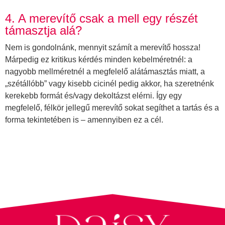
4. A merevítő csak a mell egy részét
támasztja alá?
Nem is gondolnánk, mennyit számít a merevítő hossza!
Márpedig ez kritikus kérdés minden kebelméretnél: a
nagyobb mellméretnél a megfelelő alátámasztás miatt, a
„szétállóbb” vagy kisebb cicinél pedig akkor, ha szeretnénk
kerekebb formát és/vagy dekoltázst elérni. Így egy
megfelelő, félkör jellegű merevítő sokat segíthet a tartás és a
forma tekintetében is – amennyiben ez a cél.