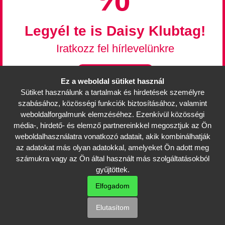
Legyél te is Daisy Klubtag!
Iratkozz fel hírlevelünkre
Feliratkozás
Ez a weboldal sütiket használ
Sütiket használunk a tartalmak és hirdetések személyre
Információk
szabásához, közösségi funkciók biztosításához, valamint
Mérettáblázat
weboldalforgalmunk elemzéséhez. Ezenkívül közösségi
Partnerek, üzletek
média-, hirdető- és elemző partnereinkkel megosztjuk az Ön
weboldalhasználatra vonatkozó adatait, akik kombinálhatják
Karrier
az adatokat más olyan adatokkal, amelyeket Ön adott meg
Viszonteladóknak
számukra vagy az Ön által használt más szolgáltatásokból
Hírlevél feliratkozás
gyűjtöttek.
Pályázat 2021
Elfogadom
Copyright © 2026 Daisy Kft.
Minden jog fenntartva
Elutasítom
Adatkezelési tájékoztató
Weboldal készítés:
Marketinges Erika és csapata