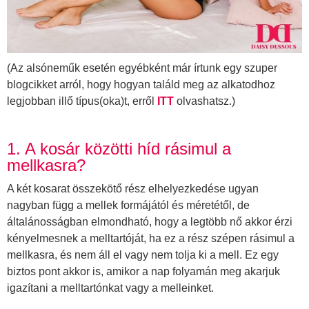
(Az alsóneműk esetén egyébként már írtunk egy szuper
blogcikket arról, hogy hogyan találd meg az alkatodhoz
legjobban illő típus(oka)t, erről
ITT
olvashatsz.)
1. A kosár közötti híd rásimul a
mellkasra?
A két kosarat összekötő rész elhelyezkedése ugyan
nagyban függ a mellek formájától és méretétől, de
általánosságban elmondható, hogy a legtöbb nő akkor érzi
kényelmesnek a melltartóját, ha ez a rész szépen rásimul a
mellkasra, és nem áll el vagy nem tolja ki a mell. Ez egy
biztos pont akkor is, amikor a nap folyamán meg akarjuk
igazítani a melltartónkat vagy a melleinket.